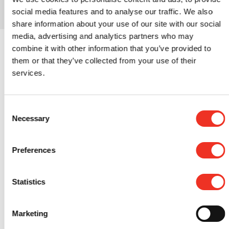
social media features and to analyse our traffic. We also
share information about your use of our site with our social
media, advertising and analytics partners who may
combine it with other information that you’ve provided to
them or that they’ve collected from your use of their
services.
Dichtzetten en
Consent
Necessary
Selection
egaliseren
Preferences
Afhankelijk van de conditie van de dekvloer waarin de
vloerverwarmingsbuizen zijn ingeslepen en de te plaatsen
Statistics
vloerafwerking moeten de sleuven worden dichtgezet. Voor alle
dekvloeren geldt dat ze vlak, vormvast en droog moeten zijn.
Indien de dekvloer waar de ingeslepen vloerverwarming is
Marketing
gemonteerd vlak is kan de Tegelvloer hierop direct worden