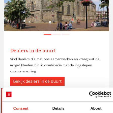
Dealers in de buurt
Vind dealers die met ons samenwerken en vraag wat de
mogelijkheden zijn in combinatie met de ingeslepen
vloerverwarming!
Bekijk dealers in de buurt
Consent
Details
About
Snel naar...