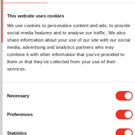
Service verzoek aanvragen
Offerte aanvragen
This website uses cookies
We use cookies to personalise content and ads, to provide
social media features and to analyse our traffic. We also
Uitgebreide offerte
Vul onze vloerverwarmingsconfigurator in
share information about your use of our site with our social
media, advertising and analytics partners who may
combine it with other information that you’ve provided to
them or that they’ve collected from your use of their
services.
Waarom JK vloerverwarming
Lees meer over onze specialisaties
Consent
Necessary
Selection
Preferences
Voor iedere vloerafwerking
Lees hier alles over vloerverwarming in elke
vloerafwerking
Statistics