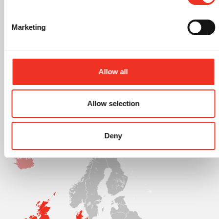
Marketing
Video JK vloerverwarming
Bekijk de video over onze installatie methode
Allow all
Allow selection
Deny